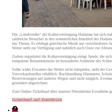
Die „Länderreihe“ der Kulturvereinigung Hadamar hat sich eta
zahlreiche Besucher in den sommerlichen Innenhof des Hadamar
das Thema. Es erklingt griechische Musik aus verschiedenen J
Weine steht zur Verfügung und natürlich auch Ouzo zur Abrun
Zudem organisiert die Kulturvereinigung einige Spiele, die si
entspannte Beisammensein im besonderen Ambiente des Schlos
Sollte wider Erwarten das Wetter nicht mitspielen, steht der G
Vorverkaufsstellen erhältlich: Buchhandlung Hämmerer, Schuls
Reservierungen auf anderen Wegen sind nicht möglich. Eventue
gesondert abgerechnet.
Zum Online-Ticketkauf über unseren Dienstleister Eventbrite g
Ticketkauf auf Eventbrite
Facebook