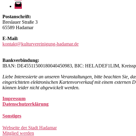
E-
Mail
Postanschrift:
Breslauer Straße 3
65589 Hadamar
E-Mail:
kontakt@kulturvereinigung-hadamar.de
Bankverbindung:
IBAN: DE45511500180040450983, BIC: HELADEF1LIM, Kreisspa
Liebe Interessierte an unseren Veranstaltungen, bitte beachten Sie, d
eingerichteten elektronischen Kartenvorverkauf mit einem externen Di
können leider nicht abgewickelt werden.
Impressum
Datenschutzerklärung
Sonstiges
Webseite der Stadt Hadamar
Mitglied werden