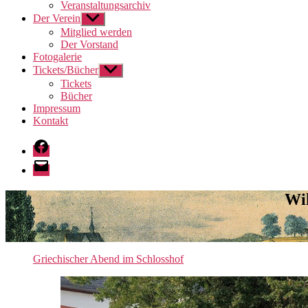
Veranstaltungsarchiv
Der Verein
Untermenü
anzeigen
Mitglied werden
Der Vorstand
Fotogalerie
Tickets/Bücher
Untermenü
anzeigen
Tickets
Bücher
Impressum
Kontakt
Facebook
E-
Mail
Wi
Nach
Griechischer Abend im Schlosshof
unten
scrollen