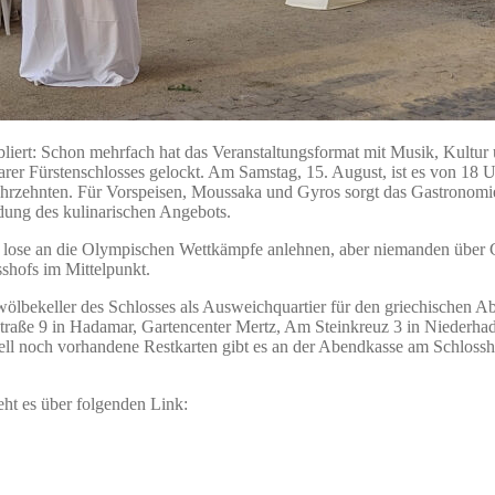
bliert: Schon mehrfach hat das Veranstaltungsformat mit Musik, Kultu
er Fürstenschlosses gelockt. Am Samstag, 15. August, ist es von 18 U
ahrzehnten. Für Vorspeisen, Moussaka und Gyros sorgt das Gastronomiet
dung des kulinarischen Angebots.
ch lose an die Olympischen Wettkämpfe anlehnen, aber niemanden über 
shofs im Mittelpunkt.
ewölbekeller des Schlosses als Ausweichquartier für den griechischen A
traße 9 in Hadamar, Gartencenter Mertz, Am Steinkreuz 3 in Niederha
ll noch vorhandene Restkarten gibt es an der Abendkasse am Schlossho
eht es über folgenden Link: