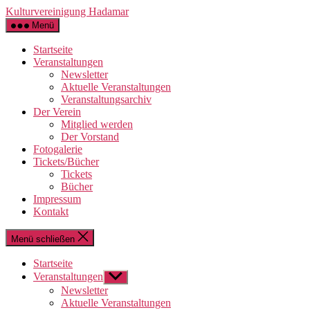
Zum
Kulturvereinigung Hadamar
Inhalt
Menü
springen
Startseite
Veranstaltungen
Newsletter
Aktuelle Veranstaltungen
Veranstaltungsarchiv
Der Verein
Mitglied werden
Der Vorstand
Fotogalerie
Tickets/Bücher
Tickets
Bücher
Impressum
Kontakt
Menü schließen
Startseite
Veranstaltungen
Untermenü
anzeigen
Newsletter
Aktuelle Veranstaltungen